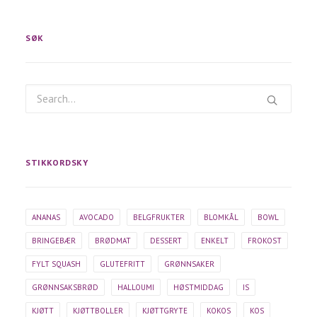
SØK
STIKKORDSKY
ANANAS
AVOCADO
BELGFRUKTER
BLOMKÅL
BOWL
BRINGEBÆR
BRØDMAT
DESSERT
ENKELT
FROKOST
FYLT SQUASH
GLUTEFRITT
GRØNNSAKER
GRØNNSAKSBRØD
HALLOUMI
HØSTMIDDAG
IS
KJØTT
KJØTTBOLLER
KJØTTGRYTE
KOKOS
KOS