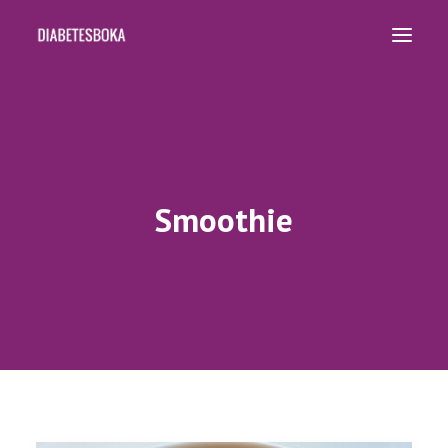
HJEM
OPPSKRIFTER
BØKER
Smoothie
KURS OG FOREDRAG
KOSTPLANER
OM OSS
SEARCH