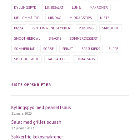
KYLLINGSPYD
LINSESALAT
LUNSJ
MAKRONER
MELLOMMÅLTID
MIDDAG
MIDDAGSTIPS
NISTE
PIZZA
PROTEIN RUNDSTYKKER
PUDDING
SMOOTHIE
SMOOTHIEBOWL
SNACKS
SOMMERDESSERT
SOMMERMAT
SORBE
SPINAT
SPRØ KJEKS
SUPPE
SØTT OG GODT
TAGLIATELLE
TOMATSAUS
SISTE OPPSKRIFTER
Kyllingspyd med peanøttsaus
21. mars 2023
Salat med grillet squash
12. januar 2022
Sukkerfrie kokosmakroner