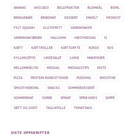
ANANAS
AVOCADO
BELGFRUKTER
BLOMKÅL
BOWL
BRINGEBÆR
BRØDMAT
DESSERT
ENKELT
FROKOST
FYLT SQUASH
GLUTEFRITT
GRØNNSAKER
GRØNNSAKSBRØD
HALLOUMI
HØSTMIDDAG
IS
KJØTT
KJØTTBOLLER
KJØTTGRYTE
KOKOS
KOS
KYLLINGSPYD
LINSESALAT
LUNSJ
MAKRONER
MELLOMMÅLTID
MIDDAG
MIDDAGSTIPS
NISTE
PIZZA
PROTEIN RUNDSTYKKER
PUDDING
SMOOTHIE
SMOOTHIEBOWL
SNACKS
SOMMERDESSERT
SOMMERMAT
SORBE
SPINAT
SPRØ KJEKS
SUPPE
SØTT OG GODT
TAGLIATELLE
TOMATSAUS
SISTE OPPSKRIFTER