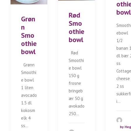
othi
bowl
Rød
Grøn
Smo
Smooth
n
othie
ebowl
Smo
bowl
1/2
othie
banan 
bowl
Rød
dl bær 
Smoothi
ss
Grønn
e bowl
Cottag
Smoothi
150 g
cheese
e bowl
frosne
2 ss
1 liten
bringeb
sukkerf
avocado
ær 50 g
i…
1.5 dl
avokado
kokosm
250…
elk 4
ss…
by He