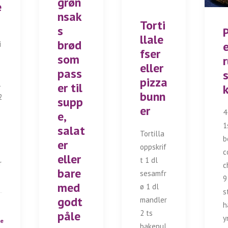
grøn
e
nsak
Torti
s
llale
brød
i
fser
som
eller
pass
pizza
1
er til
bunn
2
supp
er
4
e,
e
1
salat
Tortilla
b
er
oppskrif
c
eller
t 1 dl
r
c
bare
sesamfr
9
med
ø 1 dl
s
godt
mandler
h
2 ts
påle
y
ge
bakepul