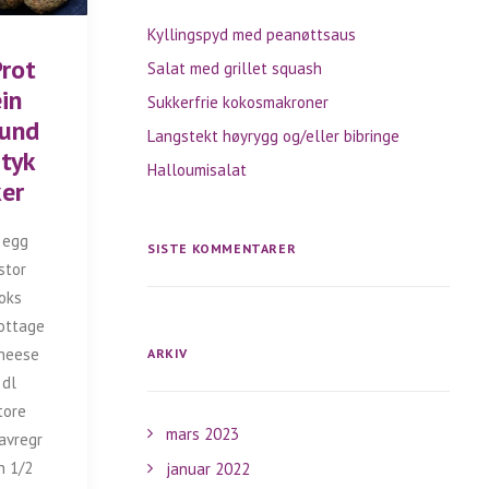
Kyllingspyd med peanøttsaus
Prot
Salat med grillet squash
ein
Sukkerfrie kokosmakroner
rund
Langstekt høyrygg og/eller bibringe
styk
Halloumisalat
ker
 egg
SISTE KOMMENTARER
stor
oks
ottage
heese
ARKIV
 dl
tore
mars 2023
avregr
n 1/2
januar 2022