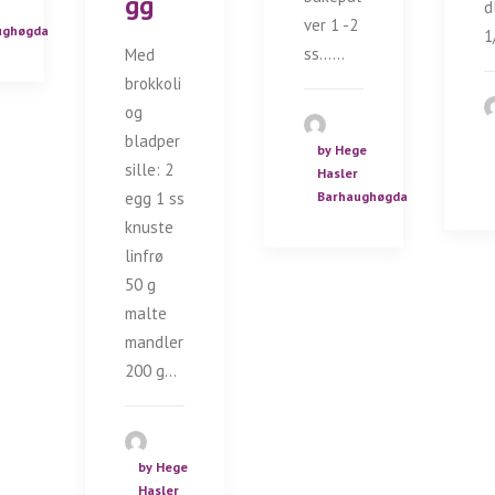
gg
d
ver 1 -2
ughøgda
1
ss……
Med
brokkoli
og
bladper
by Hege
sille: 2
Hasler
Barhaughøgda
egg 1 ss
knuste
linfrø
50 g
malte
mandler
200 g…
by Hege
Hasler