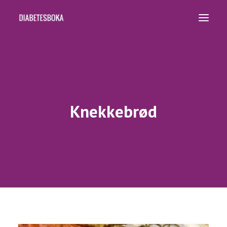
HJEM
OPPSKRIFTER
BØKER
Knekkebrød
KURS OG FOREDRAG
KOSTPLANER
OM OSS
SEARCH