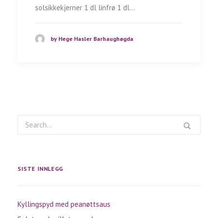
solsikkekjerner 1 dl linfrø 1 dl…
by Hege Hasler Barhaughøgda
SISTE INNLEGG
Kyllingspyd med peanøttsaus