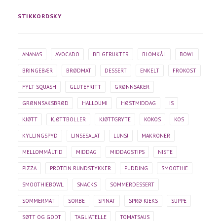
STIKKORDSKY
ANANAS
AVOCADO
BELGFRUKTER
BLOMKÅL
BOWL
BRINGEBÆR
BRØDMAT
DESSERT
ENKELT
FROKOST
FYLT SQUASH
GLUTEFRITT
GRØNNSAKER
GRØNNSAKSBRØD
HALLOUMI
HØSTMIDDAG
IS
KJØTT
KJØTTBOLLER
KJØTTGRYTE
KOKOS
KOS
KYLLINGSPYD
LINSESALAT
LUNSJ
MAKRONER
MELLOMMÅLTID
MIDDAG
MIDDAGSTIPS
NISTE
PIZZA
PROTEIN RUNDSTYKKER
PUDDING
SMOOTHIE
SMOOTHIEBOWL
SNACKS
SOMMERDESSERT
SOMMERMAT
SORBE
SPINAT
SPRØ KJEKS
SUPPE
SØTT OG GODT
TAGLIATELLE
TOMATSAUS