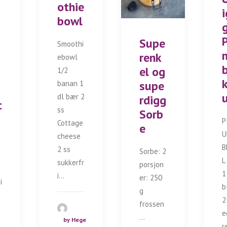
othie
i
bowl
Supe
Smoothi
renk
ebowl
el og
1/2
supe
banan 1
dl bær 2
rdigg
t
ss
Sorb
P
Cottage
e
U
cheese
a
B
2 ss
Sorbe: 2
L
sukkerfr
porsjon
1
i…
er: 250
i
b
g
2
frossen
e
…
by Hege
r