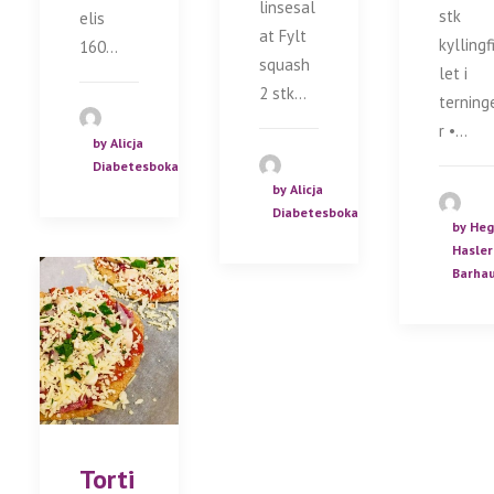
linsesal
stk
elis
at Fylt
kyllingf
160…
squash
let i
2 stk…
terning
r •…
by Alicja
Diabetesboka
by Alicja
Diabetesboka
by He
Hasler
Barha
Torti