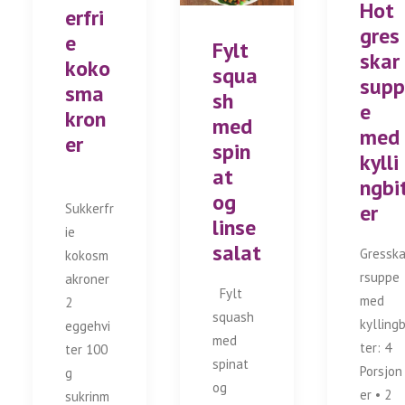
Hot
erfri
gres
e
Fylt
skar
koko
squa
supp
sma
sh
e
kron
med
med
er
spin
kylli
at
ngbi
og
er
Sukkerfr
linse
ie
salat
Gressk
kokosm
rsuppe
akroner
Fylt
med
2
squash
kyllingb
eggehvi
med
ter: 4
ter 100
spinat
Porsjon
g
og
er • 2
sukrinm