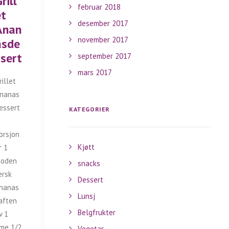
rill
februar 2018
et
desember 2017
Anan
november 2017
asde
ssert
september 2017
mars 2017
rillet
nanas
essert
KATEGORIER
orsjon
Kjøtt
r 1
oden
snacks
ersk
Dessert
nanas
Lunsj
aften
Belgfrukter
v 1
ime 1/2
Vegetar