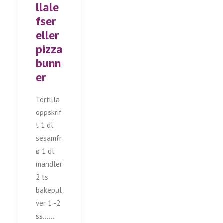
llale
fser
eller
pizza
bunn
er
Tortilla
oppskrif
t 1 dl
sesamfr
ø 1 dl
mandler
2 ts
bakepul
ver 1 -2
ss……