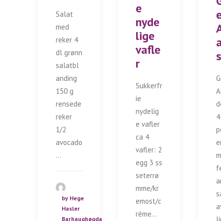
G
e
Salat
nyde
med
lige
reker 4
vafle
dl grønn
r
salatbl
G
anding
Sukkerfr
A
150 g
ie
d
rensede
nydelig
4
reker
e vafler
p
1/2
ca 4
e
avocado
vafler: 2
m
…
egg 3 ss
f
seterrø
a
mme/kr
s
by Hege
emost/c
a
Hasler
rème…
l
Barhaughøgda