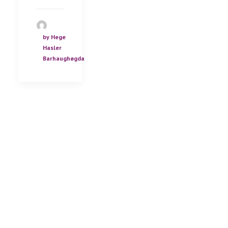
by Hege
Hasler
Barhaughøgda