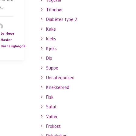
s…
Tilbehør
Diabetes type 2
Kake
by Hege
kjeks
Hasler
Barhaughøgda
Kjeks
Dip
Suppe
Uncategorized
Knekkebrød
Fisk
Salat
Vafler
Frokost
Fiskekaker