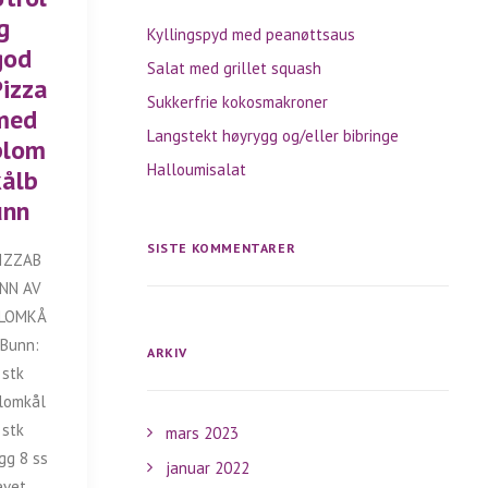
g
Kyllingspyd med peanøttsaus
god
Salat med grillet squash
Pizza
Sukkerfrie kokosmakroner
med
Langstekt høyrygg og/eller bibringe
blom
Halloumisalat
kålb
unn
SISTE KOMMENTARER
IZZAB
NN AV
LOMKÅ
 Bunn:
ARKIV
 stk
lomkål
 stk
mars 2023
gg 8 ss
januar 2022
evet