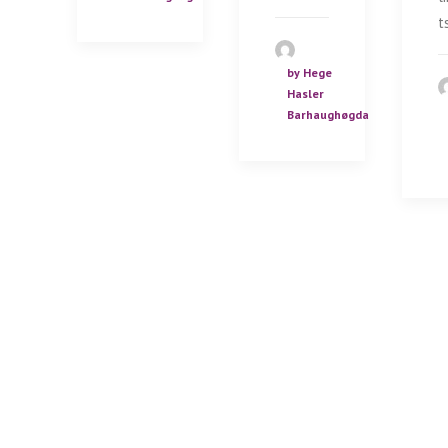
t
by Hege
Hasler
Barhaughøgda