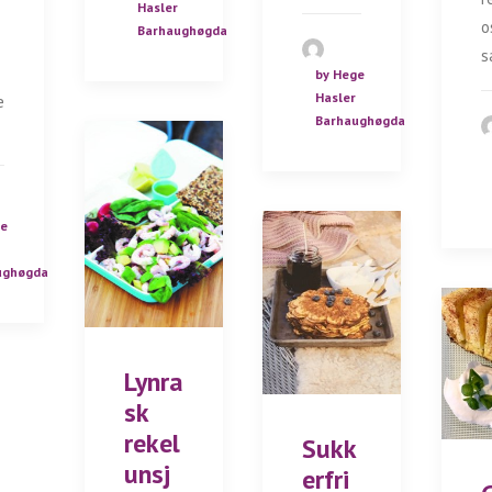
Hasler
o
Barhaughøgda
i
s
by Hege
Hasler
e
Barhaughøgda
ge
ughøgda
Lynra
sk
rekel
Sukk
unsj
erfri