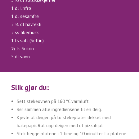
3 1⁄2 dl solsikkekjerner
1 dl linfrø
1 dl sesamfrø
2 1⁄4 dl havrekli
2 ss fiberhusk
1 ts salt (Seltin)
1⁄2 ts Sukrin
5 dl vann
Slik gjør du:
Sett stekeovnen på 160 °C varmluft.
Rør sammen alle ingrediensene til en deig.
Kjevle ut deigen på to stekeplater dekket med
bakepapir. Rut opp deigen med et pizzahjul.
Stek begge platene i 1 time og 10 minutter. La platene