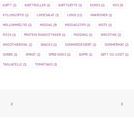
KJØTT
(1)
KJØTTBOLLER
(1)
KJØTTGRYTE
(1)
KOKOS
(1)
KOS
(3)
KYLLINGSPYD
(1)
LINSESALAT
(1)
LUNSJ
(12)
MAKRONER
(1)
MELLOMMÅLTID
(2)
MIDDAG
(9)
MIDDAGSTIPS
(1)
NISTE
(1)
PIZZA
(1)
PROTEIN RUNDSTYKKER
(1)
PUDDING
(1)
SMOOTHIE
(2)
SMOOTHIEBOWL
(2)
SNACKS
(1)
SOMMERDESSERT
(1)
SOMMERMAT
(2)
SORBE
(1)
SPINAT
(1)
SPRØ KJEKS
(1)
SUPPE
(1)
SØTT OG GODT
(1)
TAGLIATELLE
(1)
TOMATSAUS
(1)