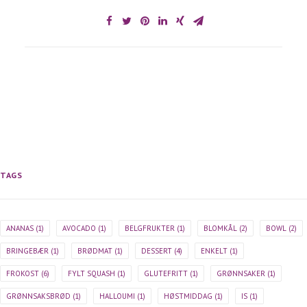
TAGS
ANANAS
(1)
AVOCADO
(1)
BELGFRUKTER
(1)
BLOMKÅL
(2)
BOWL
(2)
BRINGEBÆR
(1)
BRØDMAT
(1)
DESSERT
(4)
ENKELT
(1)
FROKOST
(6)
FYLT SQUASH
(1)
GLUTEFRITT
(1)
GRØNNSAKER
(1)
GRØNNSAKSBRØD
(1)
HALLOUMI
(1)
HØSTMIDDAG
(1)
IS
(1)