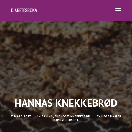
HJEM
OPPSKRIFTER
BØKER
KURS OG FOREDRAG
KOSTPLANER
OM OSS
SEARCH
HANNAS KNEKKEBRØD
7. MARS 2017
|
IN
BAKING
,
FROKOST
,
KNEKKEBRØD
|
BY
HEGE HASLER
BARHAUGHØGDA