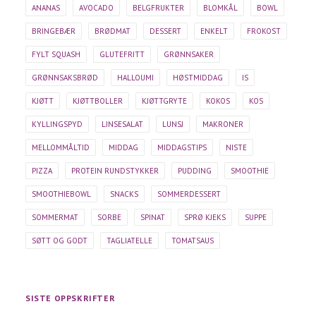
ANANAS
AVOCADO
BELGFRUKTER
BLOMKÅL
BOWL
BRINGEBÆR
BRØDMAT
DESSERT
ENKELT
FROKOST
FYLT SQUASH
GLUTEFRITT
GRØNNSAKER
GRØNNSAKSBRØD
HALLOUMI
HØSTMIDDAG
IS
KJØTT
KJØTTBOLLER
KJØTTGRYTE
KOKOS
KOS
KYLLINGSPYD
LINSESALAT
LUNSJ
MAKRONER
MELLOMMÅLTID
MIDDAG
MIDDAGSTIPS
NISTE
PIZZA
PROTEIN RUNDSTYKKER
PUDDING
SMOOTHIE
SMOOTHIEBOWL
SNACKS
SOMMERDESSERT
SOMMERMAT
SORBE
SPINAT
SPRØ KJEKS
SUPPE
SØTT OG GODT
TAGLIATELLE
TOMATSAUS
SISTE OPPSKRIFTER