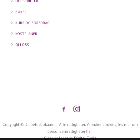
OPPSKRIFTER
BØKER
KURS OG FOREDRAG
KOSTPLANER
OM OSS
Copyright © Diabetesboka.no – Alle rettigheter. Vi bruker cookies, les mer om
personvernrettigheter
her.
Siden er laget av
Digital Twist