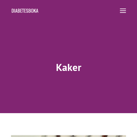
HJEM
OPPSKRIFTER
BØKER
Kaker
KURS OG FOREDRAG
KOSTPLANER
OM OSS
SEARCH