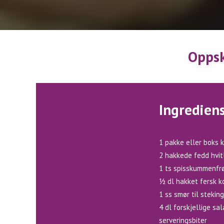
Oppsk
Ingredien
1 pakke eller boks k
2 hakkede fedd hvit
1 ts spisskummenfr
1⁄2 dl hakket fersk 
1 ss smør til steking
4 dl forskjellige sa
serveringsbiter