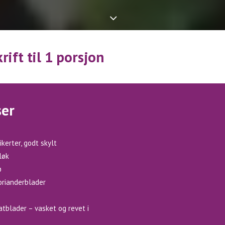
rift til 1 porsjon
ser
ikerter, godt skylt
løk
ø
korianderblader
latblader – vasket og revet i