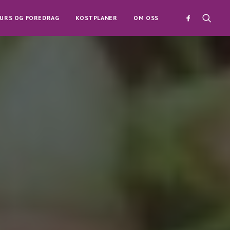
URS OG FOREDRAG
KOSTPLANER
OM OSS