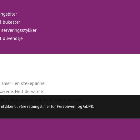
ingsbiter
å buketter
 serveringsstykker
t olivenolje
i smør i en stekepanne.
akene. Hell de varme
åper med god, kaldpresset olivenolje over.
ykker til våre retningslinjer for Personvern og GDPR.