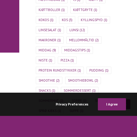
KJØTTBOLLER
(1)
KJØTTGRYTE
(1)
KOKOS
(1)
KOS
(3)
KYLLINGSPYD
(1)
LINSESALAT
(1)
LUNSJ
(12)
MAKRONER
(1)
MELLOMMÅLTID
(2)
MIDDAG
(9)
MIDDAGSTIPS
(1)
NISTE
(1)
PIZZA
(1)
PROTEIN RUNDSTYKKER
(1)
PUDDING
(1)
SMOOTHIE
(2)
SMOOTHIEBOWL
(2)
SNACKS
(1)
SOMMERDESSERT
(1)
SOMMERMAT
(2)
SORBE
(1)
SPINAT
(1)
Privacy Preferences
I Agree
SPRØ KJEKS
(1)
SUPPE
(1)
SØTT OG GODT
(1)
TAGLIATELLE
(1)
TOMATSAUS
(1)