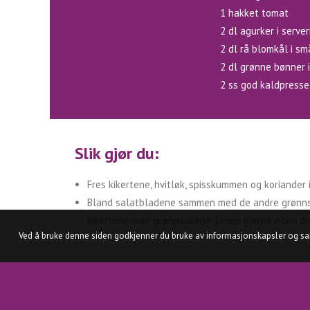
1 hakket tomat
2 dl agurker i server
2 dl rå blomkål i sm
2 dl grønne bønner i
2 ss god kaldpresse
Slik gjør du:
Fres kikertene, hvitløk, spisskummen og koriander 
Bland salatbladene sammen med de andre grønns
kikertene over grønnsakene. Drypp gjerne noen dr
Ved å bruke denne siden godkjenner du bruke av informasjonskapsler og samt