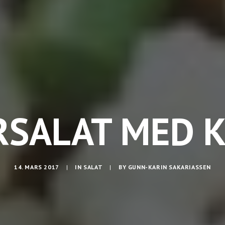
RSALAT MED K
14. MARS 2017
|
IN
SALAT
|
BY
GUNN-KARIN SAKARIASSEN